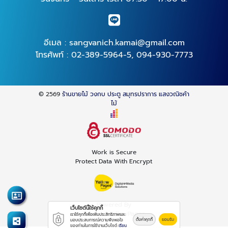
อีเมล :
sangvanich.kamai@gmail.com
โทรศัพท์ :
02-389-5964-5
,
094-930-7773
© 2569
ร้านขายไม้ วงกบ ประตู สมุทรปราการ แสงวณิชค้า
ไม้
Work is Secure
Protect Data With Encrypt
Powered By
เว็บไซต์นี้ใช้คุกกี้
Thailand YellowPages
เราใช้คุกกี้เพื่อเพิ่มประสิทธิภาพและ
ตั้งค่าคุกกี้
ยอมรับ
มอบประสบการณ์ความพึงพอใจ
ของท่านในการใช้งานเว็บไซต์
เรียน