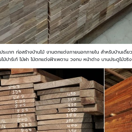
กประเภท ก่อสร้างบ้านไม้ งานตกแต่งภายนอกภายใน สำหรับบ้านเดี่ยว โ
นไม้ปาร์เก้ ไม้ฝา ไม้ตกแต่งฝ้าเพดาน วงกบ หน้าต่าง บานประตูไม้จริง