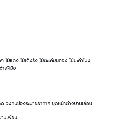
ๆ ไม้แดง ไม้เต็งรัง ไม้ตะเคียนทอง ไม้มะค่าโมง
่างฝีมือ
็ด วงกบช่องระบายอากาศ ชุดหน้าต่างบานเลื่อน
บานเฟี้ยม